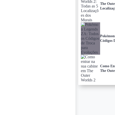
The Oute
Localizaç
Pokémon 
Códigos 
Como Ent
The Oute