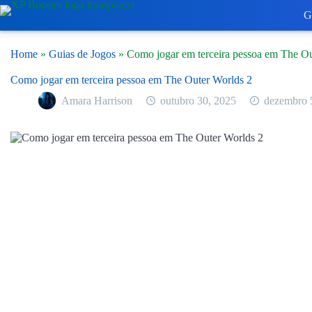
Pular
G
para
o
conteúdo
Home
»
Guias de Jogos
»
Como jogar em terceira pessoa em The Ou
Como jogar em terceira pessoa em The Outer Worlds 2
Amara Harrison
outubro 30, 2025
dezembro 