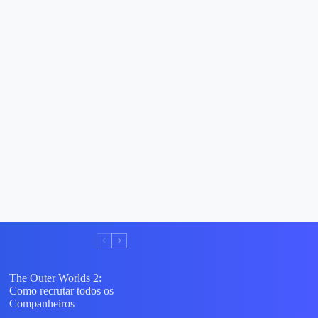
The Outer Worlds 2:
Como recrutar todos os
Companheiros