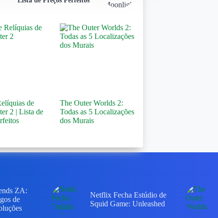
Lista de Preços Perfeitos
elíquias de
The Outer Worlds 2:
er 2 | Lista de
Todas as 5 Localizações
rfeitos
dos Murais
ends ZA:
Netflix Fecha Estúdio de
gos de
Squid Game: Unleashed
oluções