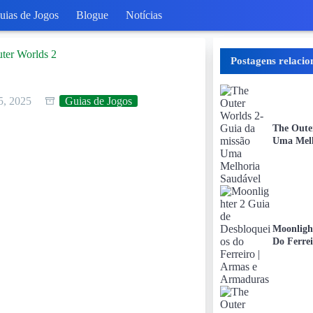
uias de Jogos
Blogue
Notícias
ter Worlds 2
Postagens relacio
5, 2025
Guias de Jogos
The Oute
Uma Melh
Moonligh
Do Ferre