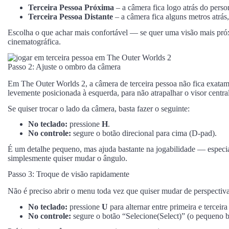
Terceira Pessoa Próxima
– a câmera fica logo atrás do pers
Terceira Pessoa Distante
– a câmera fica alguns metros atrás
Escolha o que achar mais confortável — se quer uma visão mais pró
cinematográfica.
Passo 2: Ajuste o ombro da câmera
Em The Outer Worlds 2, a câmera de terceira pessoa não fica exatam
levemente posicionada à esquerda, para não atrapalhar o visor central
Se quiser trocar o lado da câmera, basta fazer o seguinte:
No teclado:
pressione
H
.
No controle:
segure o botão direcional para cima (D-pad).
É um detalhe pequeno, mas ajuda bastante na jogabilidade — especi
simplesmente quiser mudar o ângulo.
Passo 3: Troque de visão rapidamente
Não é preciso abrir o menu toda vez que quiser mudar de perspectiva
No teclado:
pressione
U
para alternar entre primeira e terceira
No controle:
segure o botão “Selecione(Select)” (o pequeno 